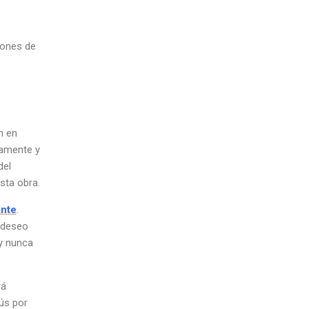
iones de
n en
damente y
del
sta obra.
ante
.
 deseo
y nunca
rá
sús por