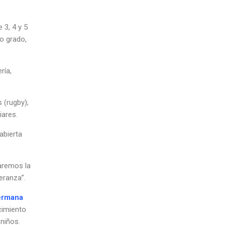
 3, 4 y 5
o grado,
ría,
 (rugby);
ares.
abierta
aremos la
eranza”.
ermana
cimiento
niños.