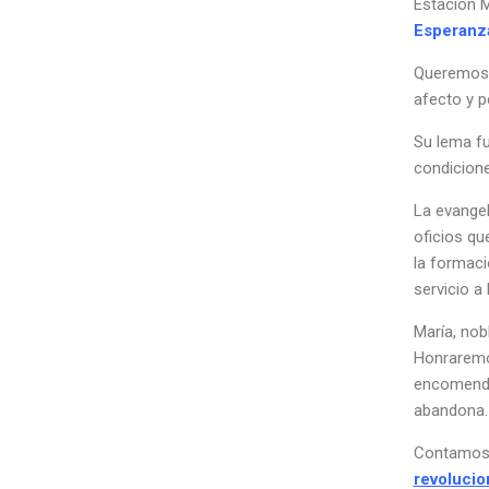
Estación 
Esperanz
Queremos 
afecto y p
Su lema fu
condicione
La evangel
oficios qu
la formaci
servicio a
María, nob
Honraremo
encomendá
abandona.
Contamos 
revoluci