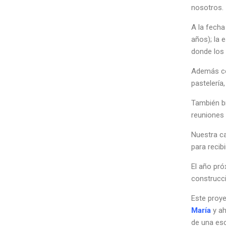
nosotros.
A la fecha
años); la 
donde los 
Además con
pastelería
También br
reuniones 
Nuestra ca
para recib
El año pr
construcci
Este proye
María
y a
de una esc