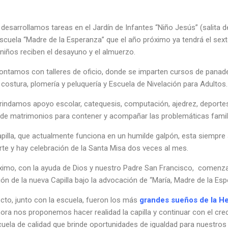
 desarrollamos tareas en el Jardín de Infantes “Niño Jesús” (salita de
escuela “Madre de la Esperanza” que el año próximo ya tendrá el sext
niños reciben el desayuno y el almuerzo.
tamos con talleres de oficio, donde se imparten cursos de panade
, costura, plomería y peluquería y Escuela de Nivelación para Adultos.
indamos apoyo escolar, catequesis, computación, ajedrez, deportes
de matrimonios para contener y acompañar las problemáticas famili
pilla, que actualmente funciona en un humilde galpón, esta siempre 
irte y hay celebración de la Santa Misa dos veces al mes.
óximo, con la ayuda de Dios y nuestro Padre San Francisco, comenz
ón de la nueva Capilla bajo la advocación de “María, Madre de la Esp
cto, junto con la escuela, fueron los más
grandes sueños de la H
hora nos proponemos hacer realidad la capilla y continuar con el cre
uela de calidad que brinde oportunidades de igualdad para nuestros 