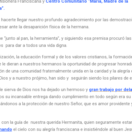
Misionera Franciscana y
Centro Comunitario “María, Madre de la
a”.
hacerte llegar nuestro profundo agradecimiento por las demostrac
esar ante la desaparición física de la hermana.
e “junto al pan, la herramienta”, y siguiendo esa premisa procuró las
s para dar a todos una vida digna.
ización, la educación formal y de los valores cristianos, la formació
e le dieran a nuestros hermanos la oportunidad de progresar honra
ón de una comunidad fraternalmente unida en la caridad y la alegría 
 Dios y a nuestro prójimo, han sido y seguirán siendo los pilares de e
le sierva de Dios nos ha dejado un hermoso y
gran trabajo por del
s su incansable entrega dando cumplimiento en todo según era su
ndonos a la protección de nuestro Señor, que es amor providente 
con la guía de nuestra querida Hermanita, quien seguramente esta
onando
el cielo con su alegría franciscana e insistiéndole al buen Je